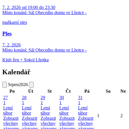
7. 2. 2026 od 19:00 do 23:30
Místo konání:
Sál Obecního domu ve Lhotce -
maškarní ples
Ples
7. 2. 2026
Místo konání:
Sál Obecního domu ve Lhotce -
Klub žen + Sokol Lhotka
Kalendář
Srpen
2026
Po
Út
St
Čt
Pá
So
Ne
27
28
29
30
31
1
1
1
1
1
Letní
Letní
Letní
Letní
Letní
tábor
tábor
tábor
tábor
tábor
1
2
Zobrazit
Zobrazit
Zobrazit
Zobrazit
Zobrazit
všechny
všechny
všechny
všechny
všechny
záznamy
záznamy
záznamy
záznamy
záznamy