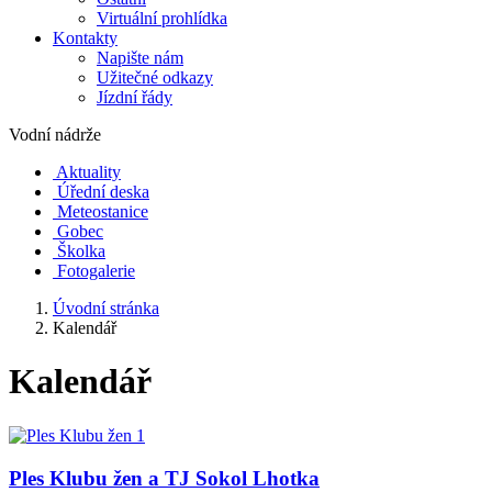
Virtuální prohlídka
Kontakty
Napište nám
Užitečné odkazy
Jízdní řády
Vodní nádrže
Aktuality
Úřední deska
Meteostanice
Gobec
Školka
Fotogalerie
Úvodní stránka
Kalendář
Kalendář
Ples Klubu žen a TJ Sokol Lhotka