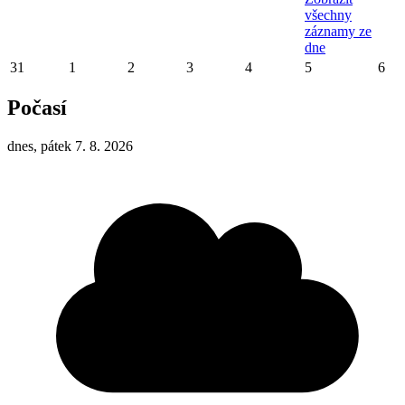
všechny
záznamy ze
dne
31
1
2
3
4
5
6
Počasí
dnes, pátek 7. 8. 2026