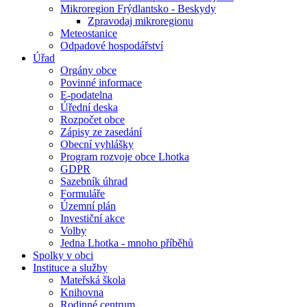
Mikroregion Frýdlantsko - Beskydy
Zpravodaj mikroregionu
Meteostanice
Odpadové hospodářství
Úřad
Orgány obce
Povinné informace
E-podatelna
Úřední deska
Rozpočet obce
Zápisy ze zasedání
Obecní vyhlášky
Program rozvoje obce Lhotka
GDPR
Sazebník úhrad
Formuláře
Územní plán
Investiční akce
Volby
Jedna Lhotka - mnoho příběhů
Spolky v obci
Instituce a služby
Mateřská škola
Knihovna
Rodinné centrum