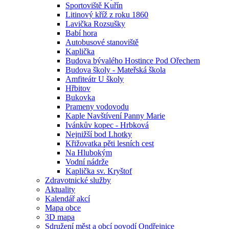
Sportoviště Kuřín
Litinový kříž z roku 1860
Lavička Rozsušky
Babí hora
Autobusové stanoviště
Kaplička
Budova bývalého Hostince Pod Ořechem
Budova školy - Mateřská škola
Amfiteátr U školy
Hřbitov
Bukovka
Prameny vodovodu
Kaple Navštívení Panny Marie
Ivánkův kopec - Hrbková
Nejnižší bod Lhotky
Křižovatka pěti lesních cest
Na Hlubokým
Vodní nádrže
Kaplička sv. Kryštof
Zdravotnické služby
Aktuality
Kalendář akcí
Mapa obce
3D mapa
Sdružení měst a obcí povodí Ondřejnice