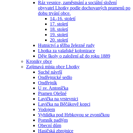
Ráz vesnice, zaměstnání a sociální složení
obyvatel Lhotky podle dochovaných pramenů po
dobu trvání obce.
14.-16. století
17. století
18. století
19. století
20. století
Hutnictví a těžba železné rudy
Lhotka za valašské kolonizace
Děje školy o založení až do roku 1889
Kroniky obce
Zajímavá místa obce Lhotky
Suché návrší
Ondřejnické sedlo
Ondřejník
U sv. Antoníčka
Pramen Olešné
Lavička na vrstevnici
Lavička na Běčákově kopci
Vodojem
Vyhlídka pod Hrbkovou se zvoničkou
Pomník padlým
Obecní dům
Hasičská zbrojnice