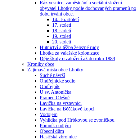
Ráz vesnice, zaměstnání a sociální složení
obyvatel Lhotky podle dochovaných pramenů po
dobu trvání obce.
14.-16. století
17. století
18. století
19. století
20. století
Hutnictví a těžba železné rudy
Lhotka za valašské kolonizace
Děje školy o založení až do roku 1889
Kroniky obce
Zajímavá místa obce Lhotky
Suché návrší
Ondřejnické sedlo
Ondřejník
U sv. Antoníčka
Pramen Olešné
Lavička na vrstevnici
Lavička na Běčákově kopci
Vodojem
Vyhlídka pod Hrbkovou se zvoničkou
Pomník padlým
Obecní dům
Hasičská zbrojnice