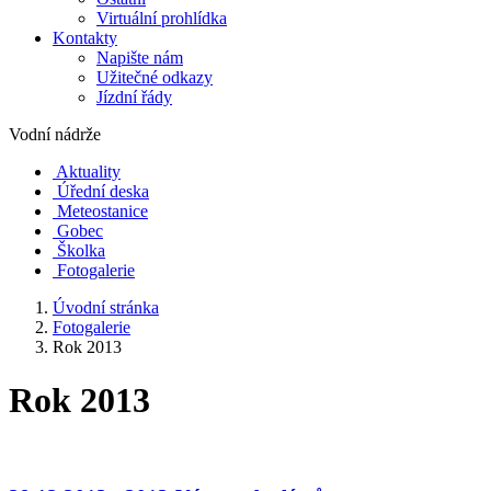
Virtuální prohlídka
Kontakty
Napište nám
Užitečné odkazy
Jízdní řády
Vodní nádrže
Aktuality
Úřední deska
Meteostanice
Gobec
Školka
Fotogalerie
Úvodní stránka
Fotogalerie
Rok 2013
Rok 2013