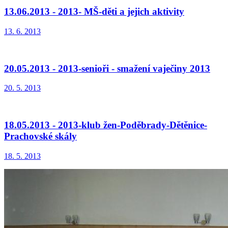
13.06.2013 - 2013- MŠ-děti a jejich aktivity
13. 6. 2013
20.05.2013 - 2013-senioři - smažení vaječiny 2013
20. 5. 2013
18.05.2013 - 2013-klub žen-Poděbrady-Dětěnice-
Prachovské skály
18. 5. 2013