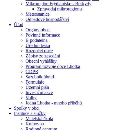
Mikroregion Frýdlantsko - Beskydy
Zpravodaj mikroregionu
Meteostanice
Odpadové hospodářství
Úřad
Orgány obce
Povinné informace
E-podatelna
Úřední deska
Rozpočet obce
Zápisy ze zasedání
Obecní vyhlášky
Program rozvoje obce Lhotka
GDPR
Sazebník úhrad
Formuláře
Územní plán
Investiční akce
Volby
Jedna Lhotka - mnoho příběhů
Spolky v obci
Instituce a služby
Mateřská škola
Knihovna
Rodinné centrum