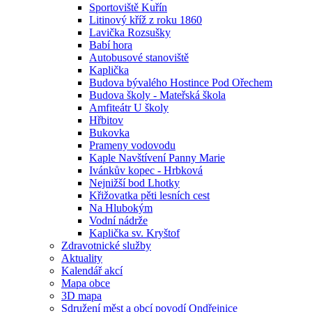
Sportoviště Kuřín
Litinový kříž z roku 1860
Lavička Rozsušky
Babí hora
Autobusové stanoviště
Kaplička
Budova bývalého Hostince Pod Ořechem
Budova školy - Mateřská škola
Amfiteátr U školy
Hřbitov
Bukovka
Prameny vodovodu
Kaple Navštívení Panny Marie
Ivánkův kopec - Hrbková
Nejnižší bod Lhotky
Křižovatka pěti lesních cest
Na Hlubokým
Vodní nádrže
Kaplička sv. Kryštof
Zdravotnické služby
Aktuality
Kalendář akcí
Mapa obce
3D mapa
Sdružení měst a obcí povodí Ondřejnice