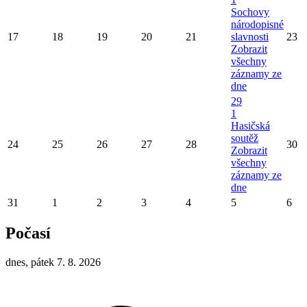
Sochovy
národopisné
17
18
19
20
21
slavnosti
23
Zobrazit
všechny
záznamy ze
dne
29
1
Hasičská
soutěž
24
25
26
27
28
30
Zobrazit
všechny
záznamy ze
dne
31
1
2
3
4
5
6
Počasí
dnes, pátek 7. 8. 2026