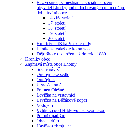
Ráz vesnice, zaměstnání a sociální složení
obyvatel Lhotky podle dochovaných pramenů po
dobu trvání obce.
14.-16. století
17. století
18. století
19. století
20. století
Hutnictví a těžba železné rudy
Lhotka za valašské kolonizace
Děje školy o založení až do roku 1889
Kroniky obce
Zajímavá místa obce Lhotky
Suché návrší
Ondřejnické sedlo
Ondřejník
U sv. Antoníčka
Pramen Olešné
Lavička na vrstevnici
Lavička na Běčákově kopci
Vodojem
Vyhlídka pod Hrbkovou se zvoničkou
Pomník padlým
Obecní dům
Hasičská zbrojnice