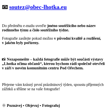
📧
soutez@obec-lhotka.eu
Do předmětu e-mailu uveďte
jméno soutěžícího nebo název
rodinného týmu a číslo soutěžního týdne.
Fotografie zasílejte pokud možno
v původní kvalitě a rozlišení,
v jakém byly pořízeny.
📸
Nezapomeňte – každá fotografie může být součástí výstavy
„Lhotka očima občanů“, kterou bychom rádi společně otevřeli
v září v novém komunitním centru Pod Ořechem.
Přejeme vám krásný první prázdninový týden, spoustu příjemných
zážitků a těšíme se na vaše fotografie!
🌞
Poznávej • Objevuj • Fotografuj