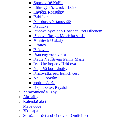
Sportoviště Kuřín
Litinový kříž z roku 1860
Lavička Rozsušky
Babí hora
Autobusové stanoviště
Kaplička
Budova bývalého Hostince Pod Ořechem
Budova školy - Mateřská škola
Amfiteátr U školy
Hřbitov
Bukovka
Prameny vodovodu
Kaple Navštívení Panny Marie
Ivánkův kopec - Hrbková
Nejnižší bod Lhotky
Křižovatka pěti lesních cest
Na Hlubokým
Vodní nádrže
Kaplička sv. Kryštof
Zdravotnické služby
Aktuality
Kalendář akcí
Mapa obce
3D mapa
Sdružení měst a obcí povodí Ondřejnice