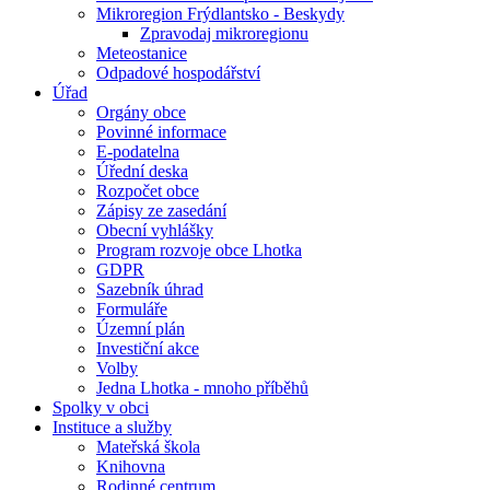
Mikroregion Frýdlantsko - Beskydy
Zpravodaj mikroregionu
Meteostanice
Odpadové hospodářství
Úřad
Orgány obce
Povinné informace
E-podatelna
Úřední deska
Rozpočet obce
Zápisy ze zasedání
Obecní vyhlášky
Program rozvoje obce Lhotka
GDPR
Sazebník úhrad
Formuláře
Územní plán
Investiční akce
Volby
Jedna Lhotka - mnoho příběhů
Spolky v obci
Instituce a služby
Mateřská škola
Knihovna
Rodinné centrum