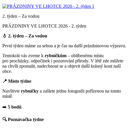
2. týden – Za vodou
PRÁZDNINY VE LHOTCE 2026 - 2. týden
💧 2. týden – Za vodou
První týden máme za sebou a je čas na další prázdninovou výpravu.
Tentokrát vás zveme k
rybníčkům
– oblíbenému místu
pro procházky, odpočinek i pozorování přírody. V létě zde můžete
na chvíli zpomalit, nadechnout se a objevit další krásný kout naší
obce.
📍 Místo týdne
Navštivte
rybníčky
a zašlete jednu fotografii pořízenou na tomto
místě.
➡️
5 bodů
🔍 Poznávačka týdne