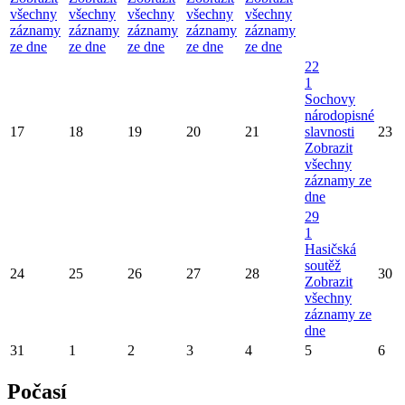
všechny
všechny
všechny
všechny
všechny
záznamy
záznamy
záznamy
záznamy
záznamy
ze dne
ze dne
ze dne
ze dne
ze dne
22
1
Sochovy
národopisné
17
18
19
20
21
slavnosti
23
Zobrazit
všechny
záznamy ze
dne
29
1
Hasičská
soutěž
24
25
26
27
28
30
Zobrazit
všechny
záznamy ze
dne
31
1
2
3
4
5
6
Počasí