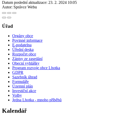
Datum poslední aktualizace:
23. 2. 2024 10:05
Autor:
Správce Webu
Úřad
Orgány obce
Povinné informace
E-podatelna
Úřední deska
Rozpočet obce
Zápisy ze zasedání
Obecní vyhlášky
Program rozvoje obce Lhotka
GDPR
Sazebník úhrad
Formuláře
Územní plán
Investiční akce
Volby
Jedna Lhotka - mnoho příběhů
Kalendář