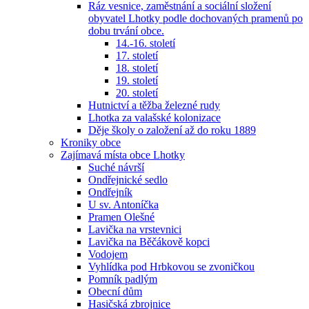
Ráz vesnice, zaměstnání a sociální složení
obyvatel Lhotky podle dochovaných pramenů po
dobu trvání obce.
14.-16. století
17. století
18. století
19. století
20. století
Hutnictví a těžba železné rudy
Lhotka za valašské kolonizace
Děje školy o založení až do roku 1889
Kroniky obce
Zajímavá místa obce Lhotky
Suché návrší
Ondřejnické sedlo
Ondřejník
U sv. Antoníčka
Pramen Olešné
Lavička na vrstevnici
Lavička na Běčákově kopci
Vodojem
Vyhlídka pod Hrbkovou se zvoničkou
Pomník padlým
Obecní dům
Hasičská zbrojnice