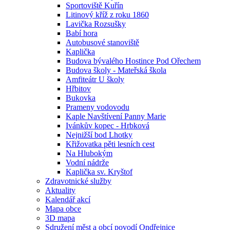
Sportoviště Kuřín
Litinový kříž z roku 1860
Lavička Rozsušky
Babí hora
Autobusové stanoviště
Kaplička
Budova bývalého Hostince Pod Ořechem
Budova školy - Mateřská škola
Amfiteátr U školy
Hřbitov
Bukovka
Prameny vodovodu
Kaple Navštívení Panny Marie
Ivánkův kopec - Hrbková
Nejnižší bod Lhotky
Křižovatka pěti lesních cest
Na Hlubokým
Vodní nádrže
Kaplička sv. Kryštof
Zdravotnické služby
Aktuality
Kalendář akcí
Mapa obce
3D mapa
Sdružení měst a obcí povodí Ondřejnice