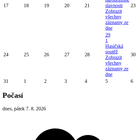
17
18
19
20
21
slavnosti
23
Zobrazit
všechny
záznamy ze
dne
29
1
Hasičská
soutěž
24
25
26
27
28
30
Zobrazit
všechny
záznamy ze
dne
31
1
2
3
4
5
6
Počasí
dnes, pátek 7. 8. 2026