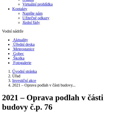
Virtuální prohlídka
Kontakty
Napište nám
Užitečné odkazy
Jízdní řády
Vodní nádrže
Aktuality
Úřední deska
Meteostanice
Gobec
Školka
Fotogalerie
Úvodní stránka
Úřad
Investiční akce
2021 – Oprava podlah v části budovy...
2021 – Oprava podlah v části
budovy č.p. 76