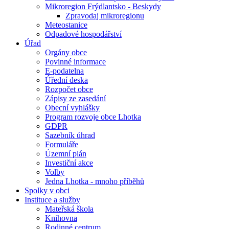
Mikroregion Frýdlantsko - Beskydy
Zpravodaj mikroregionu
Meteostanice
Odpadové hospodářství
Úřad
Orgány obce
Povinné informace
E-podatelna
Úřední deska
Rozpočet obce
Zápisy ze zasedání
Obecní vyhlášky
Program rozvoje obce Lhotka
GDPR
Sazebník úhrad
Formuláře
Územní plán
Investiční akce
Volby
Jedna Lhotka - mnoho příběhů
Spolky v obci
Instituce a služby
Mateřská škola
Knihovna
Rodinné centrum