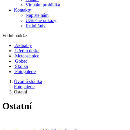
Virtuální prohlídka
Kontakty
Napište nám
Užitečné odkazy
Jízdní řády
Vodní nádrže
Aktuality
Úřední deska
Meteostanice
Gobec
Školka
Fotogalerie
Úvodní stránka
Fotogalerie
Ostatní
Ostatní