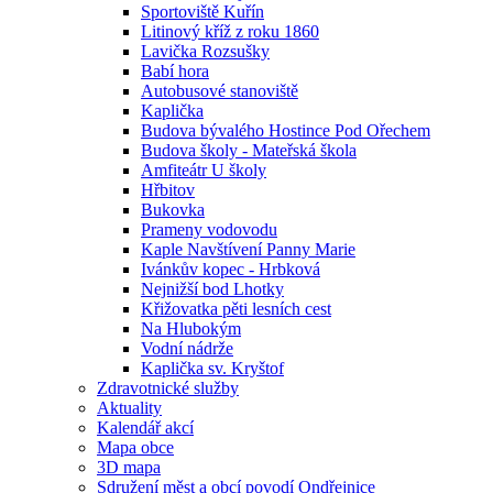
Sportoviště Kuřín
Litinový kříž z roku 1860
Lavička Rozsušky
Babí hora
Autobusové stanoviště
Kaplička
Budova bývalého Hostince Pod Ořechem
Budova školy - Mateřská škola
Amfiteátr U školy
Hřbitov
Bukovka
Prameny vodovodu
Kaple Navštívení Panny Marie
Ivánkův kopec - Hrbková
Nejnižší bod Lhotky
Křižovatka pěti lesních cest
Na Hlubokým
Vodní nádrže
Kaplička sv. Kryštof
Zdravotnické služby
Aktuality
Kalendář akcí
Mapa obce
3D mapa
Sdružení měst a obcí povodí Ondřejnice