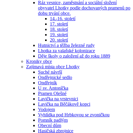
Ráz vesnice, zaměstnání a sociální složení
obyvatel Lhotky podle dochovaných pramenů po
dobu trvání obce.
14.-16. století
17. století
18. století
19. století
20. století
Hutnictví a těžba železné rudy
Lhotka za valašské kolonizace
Děje školy o založení až do roku 1889
Kroniky obce
Zajímavá místa obce Lhotky
Suché návrší
Ondřejnické sedlo
Ondřejník
U sv. Antoníčka
Pramen Olešné
Lavička na vrstevnici
Lavička na Běčákově kopci
Vodojem
Vyhlídka pod Hrbkovou se zvoničkou
Pomník padlým
Obecní dům
Hasičská zbrojnice