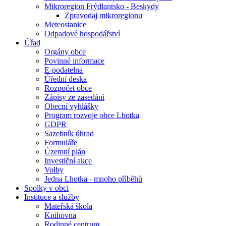
Mikroregion Frýdlantsko - Beskydy
Zpravodaj mikroregionu
Meteostanice
Odpadové hospodářství
Úřad
Orgány obce
Povinné informace
E-podatelna
Úřední deska
Rozpočet obce
Zápisy ze zasedání
Obecní vyhlášky
Program rozvoje obce Lhotka
GDPR
Sazebník úhrad
Formuláře
Územní plán
Investiční akce
Volby
Jedna Lhotka - mnoho příběhů
Spolky v obci
Instituce a služby
Mateřská škola
Knihovna
Rodinné centrum