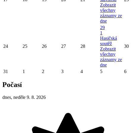
Zobrazit
všechny
záznamy ze
dne
29
1
Hasičská
soutěž
24
25
26
27
28
30
Zobrazit
všechny
záznamy ze
dne
31
1
2
3
4
5
6
Počasí
dnes, neděle 9. 8. 2026