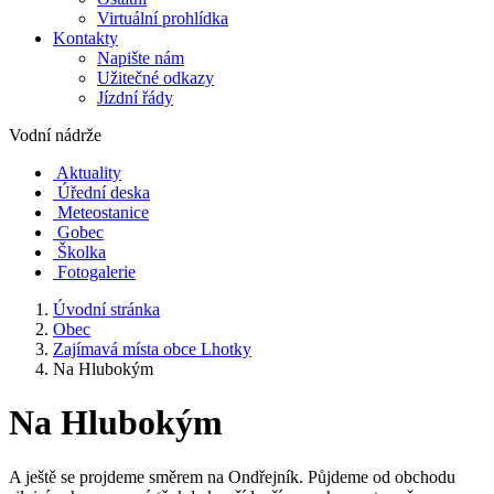
Virtuální prohlídka
Kontakty
Napište nám
Užitečné odkazy
Jízdní řády
Vodní nádrže
Aktuality
Úřední deska
Meteostanice
Gobec
Školka
Fotogalerie
Úvodní stránka
Obec
Zajímavá místa obce Lhotky
Na Hlubokým
Na Hlubokým
A ještě se projdeme směrem na Ondřejník. Půjdeme od obchodu