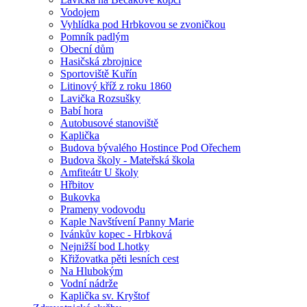
Vodojem
Vyhlídka pod Hrbkovou se zvoničkou
Pomník padlým
Obecní dům
Hasičská zbrojnice
Sportoviště Kuřín
Litinový kříž z roku 1860
Lavička Rozsušky
Babí hora
Autobusové stanoviště
Kaplička
Budova bývalého Hostince Pod Ořechem
Budova školy - Mateřská škola
Amfiteátr U školy
Hřbitov
Bukovka
Prameny vodovodu
Kaple Navštívení Panny Marie
Ivánkův kopec - Hrbková
Nejnižší bod Lhotky
Křižovatka pěti lesních cest
Na Hlubokým
Vodní nádrže
Kaplička sv. Kryštof