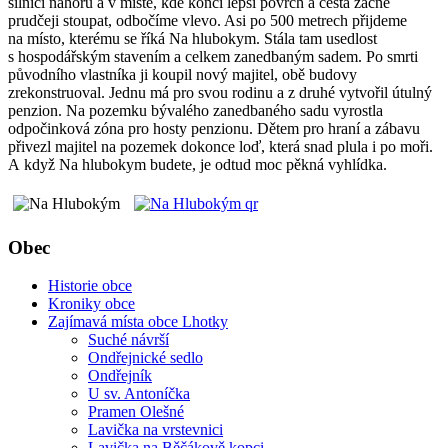
silnicí nahoru a v místě, kde končí lepší povrch a cesta začne
prudčeji stoupat, odbočíme vlevo. Asi po 500 metrech přijdeme
na místo, kterému se říká Na hlubokym. Stála tam usedlost
s hospodářským stavením a celkem zanedbaným sadem. Po smrti
původního vlastníka ji koupil nový majitel, obě budovy
zrekonstruoval. Jednu má pro svou rodinu a z druhé vytvořil útulný
penzion. Na pozemku bývalého zanedbaného sadu vyrostla
odpočinková zóna pro hosty penzionu. Dětem pro hraní a zábavu
přivezl majitel na pozemek dokonce loď, která snad plula i po moři.
A když Na hlubokym budete, je odtud moc pěkná vyhlídka.
Obec
Historie obce
Kroniky obce
Zajímavá místa obce Lhotky
Suché návrší
Ondřejnické sedlo
Ondřejník
U sv. Antoníčka
Pramen Olešné
Lavička na vrstevnici
Lavička na Běčákově kopci