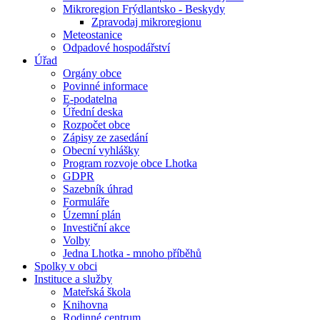
Mikroregion Frýdlantsko - Beskydy
Zpravodaj mikroregionu
Meteostanice
Odpadové hospodářství
Úřad
Orgány obce
Povinné informace
E-podatelna
Úřední deska
Rozpočet obce
Zápisy ze zasedání
Obecní vyhlášky
Program rozvoje obce Lhotka
GDPR
Sazebník úhrad
Formuláře
Územní plán
Investiční akce
Volby
Jedna Lhotka - mnoho příběhů
Spolky v obci
Instituce a služby
Mateřská škola
Knihovna
Rodinné centrum