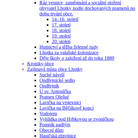
Ráz vesnice, zaměstnání a sociální složení
obyvatel Lhotky podle dochovaných pramenů po
dobu trvání obce.
14.-16. století
17. století
18. století
19. století
20. století
Hutnictví a těžba železné rudy
Lhotka za valašské kolonizace
Děje školy o založení až do roku 1889
Kroniky obce
Zajímavá místa obce Lhotky
Suché návrší
Ondřejnické sedlo
Ondřejník
U sv. Antoníčka
Pramen Olešné
Lavička na vrstevnici
Lavička na Běčákově kopci
Vodojem
Vyhlídka pod Hrbkovou se zvoničkou
Pomník padlým
Obecní dům
Hasičská zbrojnice