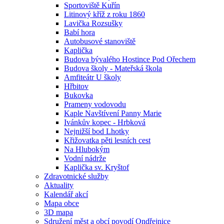
Sportoviště Kuřín
Litinový kříž z roku 1860
Lavička Rozsušky
Babí hora
Autobusové stanoviště
Kaplička
Budova bývalého Hostince Pod Ořechem
Budova školy - Mateřská škola
Amfiteátr U školy
Hřbitov
Bukovka
Prameny vodovodu
Kaple Navštívení Panny Marie
Ivánkův kopec - Hrbková
Nejnižší bod Lhotky
Křižovatka pěti lesních cest
Na Hlubokým
Vodní nádrže
Kaplička sv. Kryštof
Zdravotnické služby
Aktuality
Kalendář akcí
Mapa obce
3D mapa
Sdružení měst a obcí povodí Ondřejnice