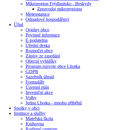
Mikroregion Frýdlantsko - Beskydy
Zpravodaj mikroregionu
Meteostanice
Odpadové hospodářství
Úřad
Orgány obce
Povinné informace
E-podatelna
Úřední deska
Rozpočet obce
Zápisy ze zasedání
Obecní vyhlášky
Program rozvoje obce Lhotka
GDPR
Sazebník úhrad
Formuláře
Územní plán
Investiční akce
Volby
Jedna Lhotka - mnoho příběhů
Spolky v obci
Instituce a služby
Mateřská škola
Knihovna
Rodinné centrum