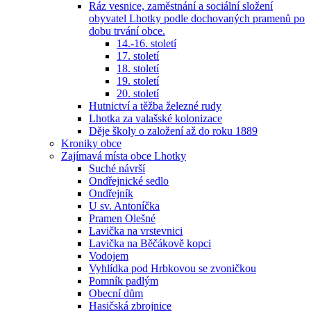
Ráz vesnice, zaměstnání a sociální složení
obyvatel Lhotky podle dochovaných pramenů po
dobu trvání obce.
14.-16. století
17. století
18. století
19. století
20. století
Hutnictví a těžba železné rudy
Lhotka za valašské kolonizace
Děje školy o založení až do roku 1889
Kroniky obce
Zajímavá místa obce Lhotky
Suché návrší
Ondřejnické sedlo
Ondřejník
U sv. Antoníčka
Pramen Olešné
Lavička na vrstevnici
Lavička na Běčákově kopci
Vodojem
Vyhlídka pod Hrbkovou se zvoničkou
Pomník padlým
Obecní dům
Hasičská zbrojnice