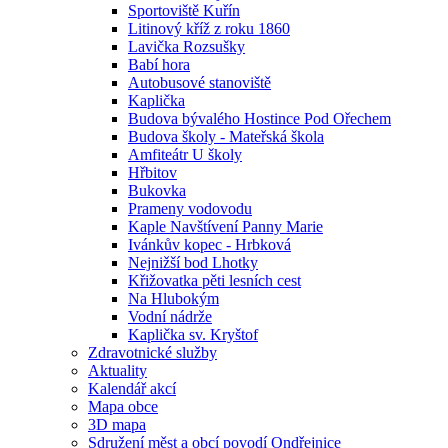
Sportoviště Kuřín
Litinový kříž z roku 1860
Lavička Rozsušky
Babí hora
Autobusové stanoviště
Kaplička
Budova bývalého Hostince Pod Ořechem
Budova školy - Mateřská škola
Amfiteátr U školy
Hřbitov
Bukovka
Prameny vodovodu
Kaple Navštívení Panny Marie
Ivánkův kopec - Hrbková
Nejnižší bod Lhotky
Křižovatka pěti lesních cest
Na Hlubokým
Vodní nádrže
Kaplička sv. Kryštof
Zdravotnické služby
Aktuality
Kalendář akcí
Mapa obce
3D mapa
Sdružení měst a obcí povodí Ondřejnice