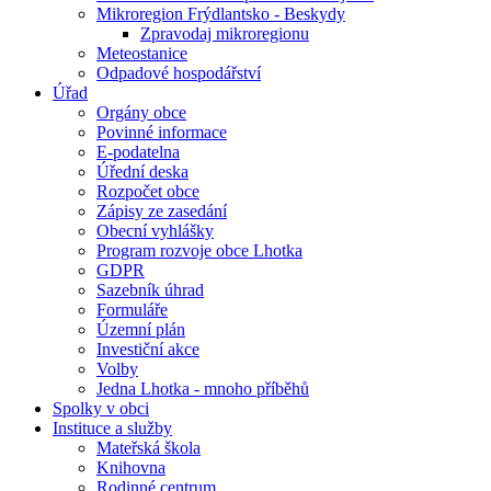
Mikroregion Frýdlantsko - Beskydy
Zpravodaj mikroregionu
Meteostanice
Odpadové hospodářství
Úřad
Orgány obce
Povinné informace
E-podatelna
Úřední deska
Rozpočet obce
Zápisy ze zasedání
Obecní vyhlášky
Program rozvoje obce Lhotka
GDPR
Sazebník úhrad
Formuláře
Územní plán
Investiční akce
Volby
Jedna Lhotka - mnoho příběhů
Spolky v obci
Instituce a služby
Mateřská škola
Knihovna
Rodinné centrum