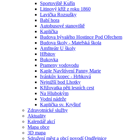
Sportoviště Kuřín
Litinový kříž z roku 1860
Lavička Rozsušky
Babí hora
Autobusové stanoviště
Kaplička
Budova bývalého Hostince Pod Ořechem
Budova školy - Mateřská škola
Amfiteátr U školy
Hřbitov
Bukovka
Prameny vodovodu
Kaple Navštívení Panny Marie
Ivánkův kopec - Hrbková
Nejnižší bod Lhotky
Křižovatka pěti lesních cest
Na Hlubokým
Vodní nádrže
Kaplička sv. Kryštof
Zdravotnické služby
Aktuality
Kalendář akcí
Mapa obce
3D mapa
Sdružení měst a obcí povodí Ondřejnice