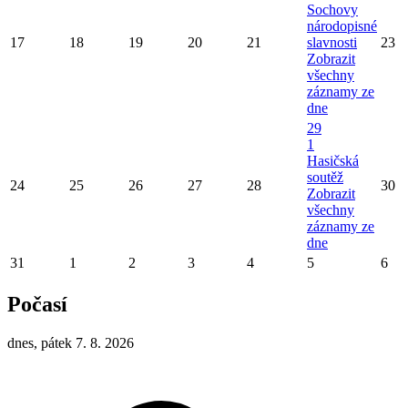
Sochovy
národopisné
17
18
19
20
21
slavnosti
23
Zobrazit
všechny
záznamy ze
dne
29
1
Hasičská
soutěž
24
25
26
27
28
30
Zobrazit
všechny
záznamy ze
dne
31
1
2
3
4
5
6
Počasí
dnes, pátek 7. 8. 2026