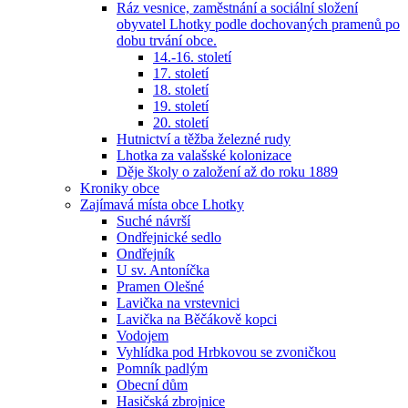
Ráz vesnice, zaměstnání a sociální složení
obyvatel Lhotky podle dochovaných pramenů po
dobu trvání obce.
14.-16. století
17. století
18. století
19. století
20. století
Hutnictví a těžba železné rudy
Lhotka za valašské kolonizace
Děje školy o založení až do roku 1889
Kroniky obce
Zajímavá místa obce Lhotky
Suché návrší
Ondřejnické sedlo
Ondřejník
U sv. Antoníčka
Pramen Olešné
Lavička na vrstevnici
Lavička na Běčákově kopci
Vodojem
Vyhlídka pod Hrbkovou se zvoničkou
Pomník padlým
Obecní dům
Hasičská zbrojnice