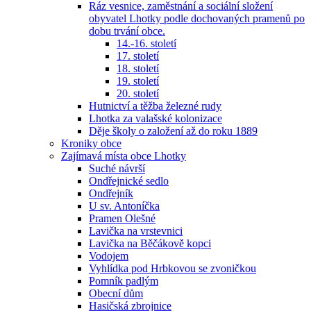
Ráz vesnice, zaměstnání a sociální složení
obyvatel Lhotky podle dochovaných pramenů po
dobu trvání obce.
14.-16. století
17. století
18. století
19. století
20. století
Hutnictví a těžba železné rudy
Lhotka za valašské kolonizace
Děje školy o založení až do roku 1889
Kroniky obce
Zajímavá místa obce Lhotky
Suché návrší
Ondřejnické sedlo
Ondřejník
U sv. Antoníčka
Pramen Olešné
Lavička na vrstevnici
Lavička na Běčákově kopci
Vodojem
Vyhlídka pod Hrbkovou se zvoničkou
Pomník padlým
Obecní dům
Hasičská zbrojnice