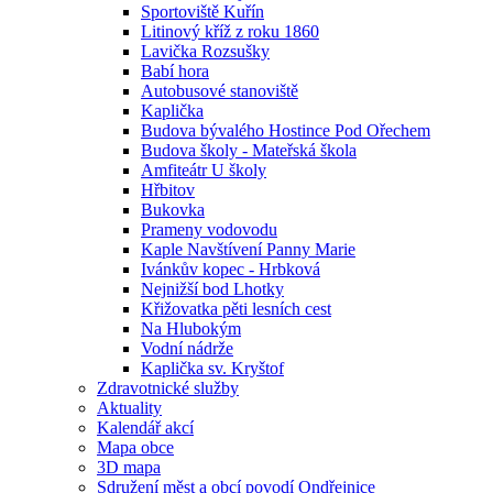
Sportoviště Kuřín
Litinový kříž z roku 1860
Lavička Rozsušky
Babí hora
Autobusové stanoviště
Kaplička
Budova bývalého Hostince Pod Ořechem
Budova školy - Mateřská škola
Amfiteátr U školy
Hřbitov
Bukovka
Prameny vodovodu
Kaple Navštívení Panny Marie
Ivánkův kopec - Hrbková
Nejnižší bod Lhotky
Křižovatka pěti lesních cest
Na Hlubokým
Vodní nádrže
Kaplička sv. Kryštof
Zdravotnické služby
Aktuality
Kalendář akcí
Mapa obce
3D mapa
Sdružení měst a obcí povodí Ondřejnice