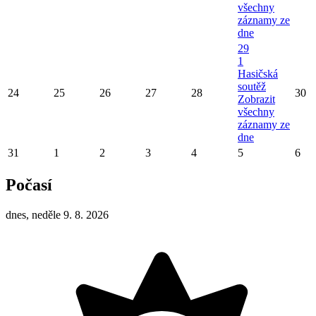
všechny
záznamy ze
dne
29
1
Hasičská
soutěž
24
25
26
27
28
30
Zobrazit
všechny
záznamy ze
dne
31
1
2
3
4
5
6
Počasí
dnes, neděle 9. 8. 2026