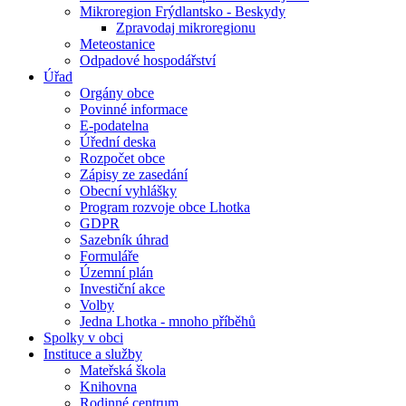
Mikroregion Frýdlantsko - Beskydy
Zpravodaj mikroregionu
Meteostanice
Odpadové hospodářství
Úřad
Orgány obce
Povinné informace
E-podatelna
Úřední deska
Rozpočet obce
Zápisy ze zasedání
Obecní vyhlášky
Program rozvoje obce Lhotka
GDPR
Sazebník úhrad
Formuláře
Územní plán
Investiční akce
Volby
Jedna Lhotka - mnoho příběhů
Spolky v obci
Instituce a služby
Mateřská škola
Knihovna
Rodinné centrum