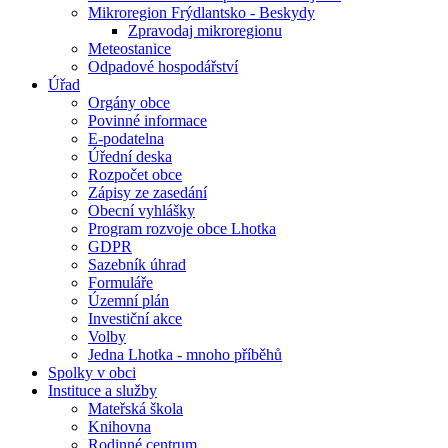
Mikroregion Frýdlantsko - Beskydy
Zpravodaj mikroregionu
Meteostanice
Odpadové hospodářství
Úřad
Orgány obce
Povinné informace
E-podatelna
Úřední deska
Rozpočet obce
Zápisy ze zasedání
Obecní vyhlášky
Program rozvoje obce Lhotka
GDPR
Sazebník úhrad
Formuláře
Územní plán
Investiční akce
Volby
Jedna Lhotka - mnoho příběhů
Spolky v obci
Instituce a služby
Mateřská škola
Knihovna
Rodinné centrum