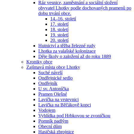
Ráz vesnice, zaměstnání a sociální složení
obyvatel Lhotky podle dochovaných pramenů po
dobu trvání obce.
14.-16. století
17. století
18. století
19. století
20. století
Hutnictví a těžba železné rudy
Lhotka za valašské kolonizace
Děje školy o založení až do roku 1889
Kroniky obce
Zajímavá místa obce Lhotky
Suché návrší
Ondřejnické sedlo
Ondřejník
U sv. Antoníčka
Pramen Olešné
Lavička na vrstevnici
Lavička na Běčákově kopci
Vodojem
Vyhlídka pod Hrbkovou se zvoničkou
Pomník padlým
Obecní dům
Hasičská zbrojnice