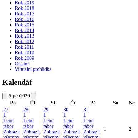
Rok 2019
Rok 2018
Rok 2017
Rok 2016
Rok 2015
Rok 2014
Rok 2013
Rok 2012
Rok 2011
Rok 2010
Rok 2009
Ostatní
Virtuální prohlídka
Kalendář
Srpen
2026
Po
Út
St
Čt
Pá
So
Ne
27
28
29
30
31
1
1
1
1
1
Letní
Letní
Letní
Letní
Letní
tábor
tábor
tábor
tábor
tábor
1
2
Zobrazit
Zobrazit
Zobrazit
Zobrazit
Zobrazit
všechny
všechny
všechny
všechny
všechny