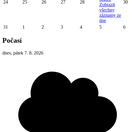
24
25
26
27
28
30
Zobrazit
všechny
záznamy ze
dne
31
1
2
3
4
5
6
Počasí
dnes, pátek 7. 8. 2026