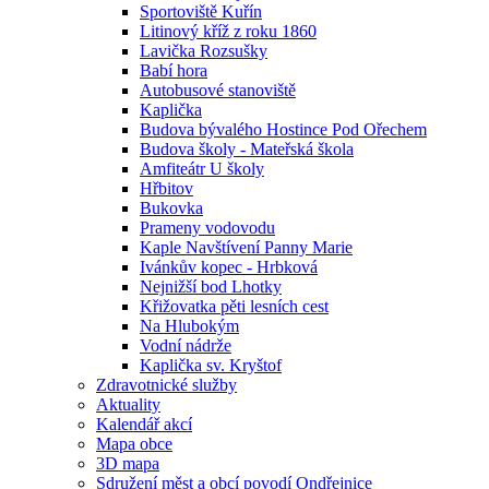
Sportoviště Kuřín
Litinový kříž z roku 1860
Lavička Rozsušky
Babí hora
Autobusové stanoviště
Kaplička
Budova bývalého Hostince Pod Ořechem
Budova školy - Mateřská škola
Amfiteátr U školy
Hřbitov
Bukovka
Prameny vodovodu
Kaple Navštívení Panny Marie
Ivánkův kopec - Hrbková
Nejnižší bod Lhotky
Křižovatka pěti lesních cest
Na Hlubokým
Vodní nádrže
Kaplička sv. Kryštof
Zdravotnické služby
Aktuality
Kalendář akcí
Mapa obce
3D mapa
Sdružení měst a obcí povodí Ondřejnice