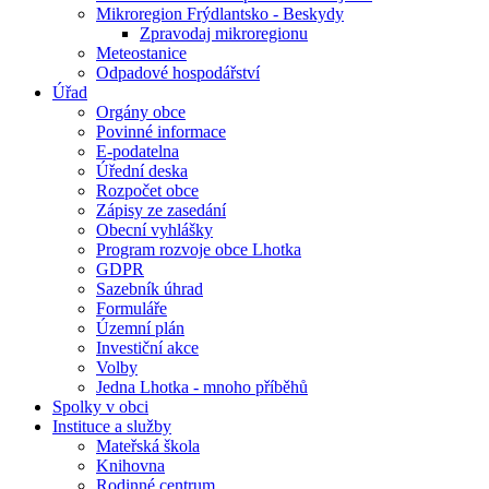
Mikroregion Frýdlantsko - Beskydy
Zpravodaj mikroregionu
Meteostanice
Odpadové hospodářství
Úřad
Orgány obce
Povinné informace
E-podatelna
Úřední deska
Rozpočet obce
Zápisy ze zasedání
Obecní vyhlášky
Program rozvoje obce Lhotka
GDPR
Sazebník úhrad
Formuláře
Územní plán
Investiční akce
Volby
Jedna Lhotka - mnoho příběhů
Spolky v obci
Instituce a služby
Mateřská škola
Knihovna
Rodinné centrum