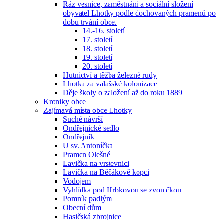
Ráz vesnice, zaměstnání a sociální složení
obyvatel Lhotky podle dochovaných pramenů po
dobu trvání obce.
14.-16. století
17. století
18. století
19. století
20. století
Hutnictví a těžba železné rudy
Lhotka za valašské kolonizace
Děje školy o založení až do roku 1889
Kroniky obce
Zajímavá místa obce Lhotky
Suché návrší
Ondřejnické sedlo
Ondřejník
U sv. Antoníčka
Pramen Olešné
Lavička na vrstevnici
Lavička na Běčákově kopci
Vodojem
Vyhlídka pod Hrbkovou se zvoničkou
Pomník padlým
Obecní dům
Hasičská zbrojnice