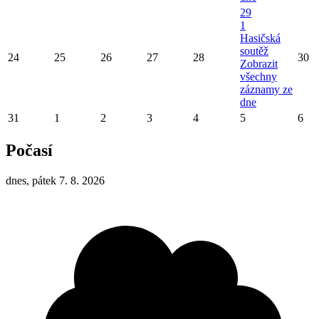
29
1
Hasičská
soutěž
24
25
26
27
28
30
Zobrazit
všechny
záznamy ze
dne
31
1
2
3
4
5
6
Počasí
dnes, pátek 7. 8. 2026