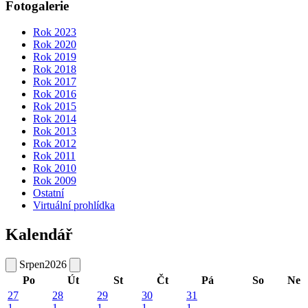
Fotogalerie
Rok 2023
Rok 2020
Rok 2019
Rok 2018
Rok 2017
Rok 2016
Rok 2015
Rok 2014
Rok 2013
Rok 2012
Rok 2011
Rok 2010
Rok 2009
Ostatní
Virtuální prohlídka
Kalendář
Srpen
2026
Po
Út
St
Čt
Pá
So
Ne
27
28
29
30
31
1
1
1
1
1