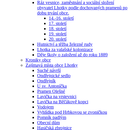
Ráz vesnice, zaměstnání a sociální složení
obyvatel Lhotky podle dochovaných pramenů po
dobu trvání obce.
14.-16. století
17. století
18. století
19. století
20. století
Hutnictví a těžba železné rudy
Lhotka za valašské kolonizace
Děje školy o založení až do roku 1889
Kroniky obce
Zajímavá místa obce Lhotky
Suché návrší
Ondřejnické sedlo
Ondřejník
U sv. Antoníčka
Pramen Olešné
Lavička na vrstevnici
Lavička na Běčákově kopci
Vodojem
Vyhlídka pod Hrbkovou se zvoničkou
Pomník padlým
Obecní dům
Hasičská zbrojnice