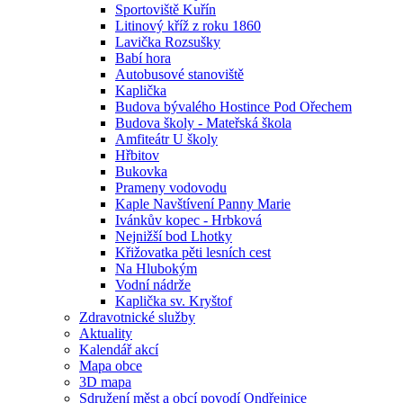
Sportoviště Kuřín
Litinový kříž z roku 1860
Lavička Rozsušky
Babí hora
Autobusové stanoviště
Kaplička
Budova bývalého Hostince Pod Ořechem
Budova školy - Mateřská škola
Amfiteátr U školy
Hřbitov
Bukovka
Prameny vodovodu
Kaple Navštívení Panny Marie
Ivánkův kopec - Hrbková
Nejnižší bod Lhotky
Křižovatka pěti lesních cest
Na Hlubokým
Vodní nádrže
Kaplička sv. Kryštof
Zdravotnické služby
Aktuality
Kalendář akcí
Mapa obce
3D mapa
Sdružení měst a obcí povodí Ondřejnice