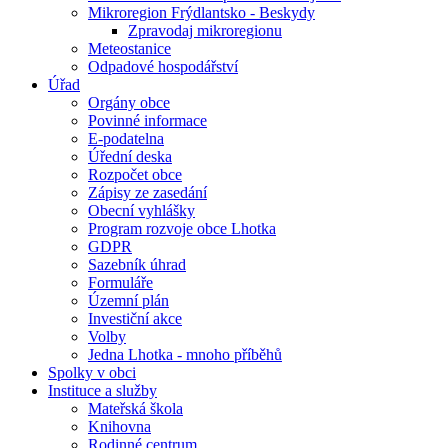
Mikroregion Frýdlantsko - Beskydy
Zpravodaj mikroregionu
Meteostanice
Odpadové hospodářství
Úřad
Orgány obce
Povinné informace
E-podatelna
Úřední deska
Rozpočet obce
Zápisy ze zasedání
Obecní vyhlášky
Program rozvoje obce Lhotka
GDPR
Sazebník úhrad
Formuláře
Územní plán
Investiční akce
Volby
Jedna Lhotka - mnoho příběhů
Spolky v obci
Instituce a služby
Mateřská škola
Knihovna
Rodinné centrum