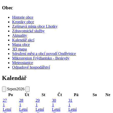
Obec
Historie obce
Kroniky obce
Zajímavá místa obce Lhotky
Zdravotnické služby
Aktuality
Kalendář akcí
Mapa obce
3D mapa
Sdružení měst a obcí povodí Ondřejnice
Mikroregion Frýdlantsko - Beskydy
Meteostanice
Odpadové hospodářství
Kalendář
Srpen
2026
Po
Út
St
Čt
Pá
So
Ne
27
28
29
30
31
1
1
1
1
1
Letní
Letní
Letní
Letní
Letní