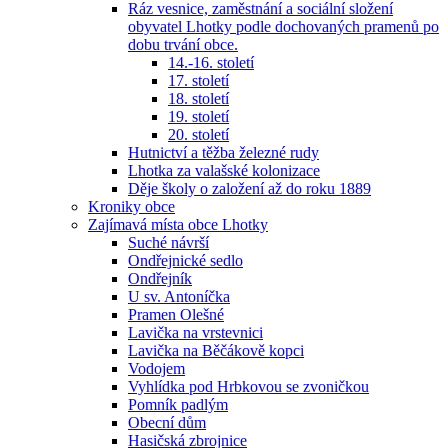
Ráz vesnice, zaměstnání a sociální složení
obyvatel Lhotky podle dochovaných pramenů po
dobu trvání obce.
14.-16. století
17. století
18. století
19. století
20. století
Hutnictví a těžba železné rudy
Lhotka za valašské kolonizace
Děje školy o založení až do roku 1889
Kroniky obce
Zajímavá místa obce Lhotky
Suché návrší
Ondřejnické sedlo
Ondřejník
U sv. Antoníčka
Pramen Olešné
Lavička na vrstevnici
Lavička na Běčákově kopci
Vodojem
Vyhlídka pod Hrbkovou se zvoničkou
Pomník padlým
Obecní dům
Hasičská zbrojnice