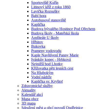
Sportoviště Kuřín
Litinový kříž z roku 1860
Lavička Rozsušky
Babí hora
Autobusové stanoviště
Kaplička
Budova bývalého Hostince Pod Ořechem
Budova školy - Mateřská škola
Amfiteátr U školy
Hřbitov
Bukovka
Prameny vodovodu
Kaple Navštívení Panny Marie
Ivánkův kopec - Hrbková
Nejnižší bod Lhotky
Křižovatka pěti lesních cest
Na Hlubokým
Vodní nádrže
Kaplička sv. Kryštof
Zdravotnické služby
Aktuality
Kalendář akcí
Mapa obce
3D mapa
Sdružení měst a obcí povodí Ondřejnice