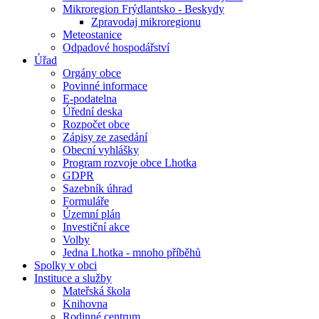
Mikroregion Frýdlantsko - Beskydy
Zpravodaj mikroregionu
Meteostanice
Odpadové hospodářství
Úřad
Orgány obce
Povinné informace
E-podatelna
Úřední deska
Rozpočet obce
Zápisy ze zasedání
Obecní vyhlášky
Program rozvoje obce Lhotka
GDPR
Sazebník úhrad
Formuláře
Územní plán
Investiční akce
Volby
Jedna Lhotka - mnoho příběhů
Spolky v obci
Instituce a služby
Mateřská škola
Knihovna
Rodinné centrum