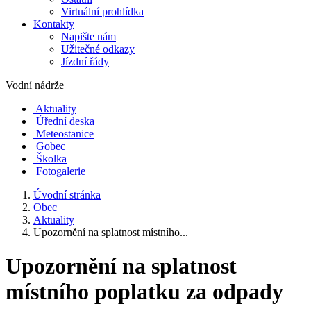
Virtuální prohlídka
Kontakty
Napište nám
Užitečné odkazy
Jízdní řády
Vodní nádrže
Aktuality
Úřední deska
Meteostanice
Gobec
Školka
Fotogalerie
Úvodní stránka
Obec
Aktuality
Upozornění na splatnost místního...
Upozornění na splatnost
místního poplatku za odpady