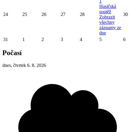
1
Hasičská
soutěž
24
25
26
27
28
30
Zobrazit
všechny
záznamy ze
dne
31
1
2
3
4
5
6
Počasí
dnes, čtvrtek 6. 8. 2026