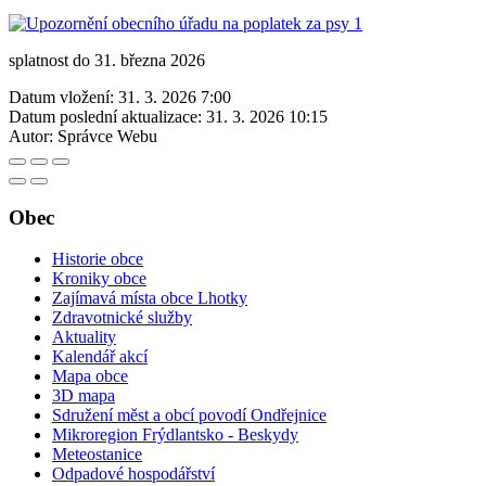
splatnost do 31. března 2026
Datum vložení:
31. 3. 2026 7:00
Datum poslední aktualizace:
31. 3. 2026 10:15
Autor:
Správce Webu
Obec
Historie obce
Kroniky obce
Zajímavá místa obce Lhotky
Zdravotnické služby
Aktuality
Kalendář akcí
Mapa obce
3D mapa
Sdružení měst a obcí povodí Ondřejnice
Mikroregion Frýdlantsko - Beskydy
Meteostanice
Odpadové hospodářství