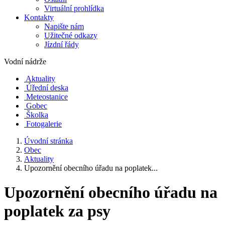
Virtuální prohlídka
Kontakty
Napište nám
Užitečné odkazy
Jízdní řády
Vodní nádrže
Aktuality
Úřední deska
Meteostanice
Gobec
Školka
Fotogalerie
Úvodní stránka
Obec
Aktuality
Upozornění obecního úřadu na poplatek...
Upozornění obecního úřadu na
poplatek za psy