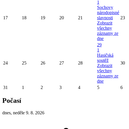
1
Sochovy
národopisné
17
18
19
20
21
slavnosti
23
Zobrazit
všechny
záznamy ze
dne
29
1
Hasičská
soutěž
24
25
26
27
28
30
Zobrazit
všechny
záznamy ze
dne
31
1
2
3
4
5
6
Počasí
dnes, neděle 9. 8. 2026