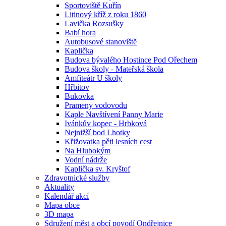
Sportoviště Kuřín
Litinový kříž z roku 1860
Lavička Rozsušky
Babí hora
Autobusové stanoviště
Kaplička
Budova bývalého Hostince Pod Ořechem
Budova školy - Mateřská škola
Amfiteátr U školy
Hřbitov
Bukovka
Prameny vodovodu
Kaple Navštívení Panny Marie
Ivánkův kopec - Hrbková
Nejnižší bod Lhotky
Křižovatka pěti lesních cest
Na Hlubokým
Vodní nádrže
Kaplička sv. Kryštof
Zdravotnické služby
Aktuality
Kalendář akcí
Mapa obce
3D mapa
Sdružení měst a obcí povodí Ondřejnice