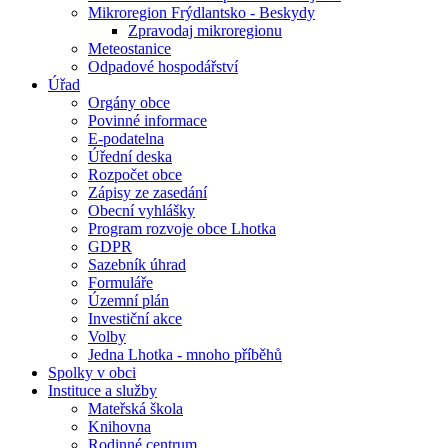
Mikroregion Frýdlantsko - Beskydy
Zpravodaj mikroregionu
Meteostanice
Odpadové hospodářství
Úřad
Orgány obce
Povinné informace
E-podatelna
Úřední deska
Rozpočet obce
Zápisy ze zasedání
Obecní vyhlášky
Program rozvoje obce Lhotka
GDPR
Sazebník úhrad
Formuláře
Územní plán
Investiční akce
Volby
Jedna Lhotka - mnoho příběhů
Spolky v obci
Instituce a služby
Mateřská škola
Knihovna
Rodinné centrum