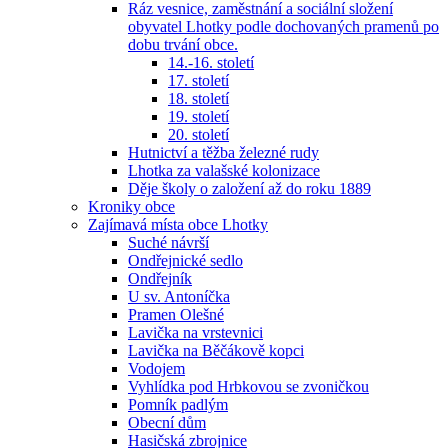
Ráz vesnice, zaměstnání a sociální složení
obyvatel Lhotky podle dochovaných pramenů po
dobu trvání obce.
14.-16. století
17. století
18. století
19. století
20. století
Hutnictví a těžba železné rudy
Lhotka za valašské kolonizace
Děje školy o založení až do roku 1889
Kroniky obce
Zajímavá místa obce Lhotky
Suché návrší
Ondřejnické sedlo
Ondřejník
U sv. Antoníčka
Pramen Olešné
Lavička na vrstevnici
Lavička na Běčákově kopci
Vodojem
Vyhlídka pod Hrbkovou se zvoničkou
Pomník padlým
Obecní dům
Hasičská zbrojnice