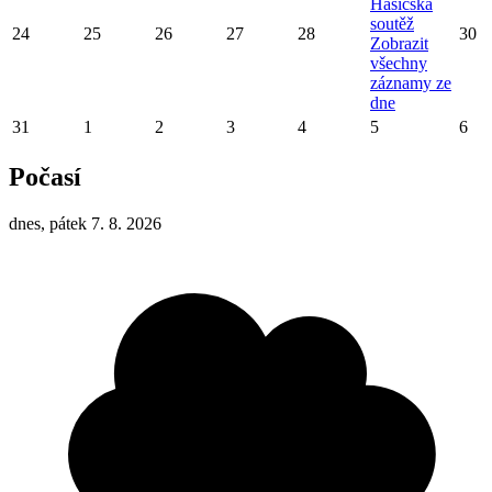
Hasičská
soutěž
24
25
26
27
28
30
Zobrazit
všechny
záznamy ze
dne
31
1
2
3
4
5
6
Počasí
dnes, pátek 7. 8. 2026