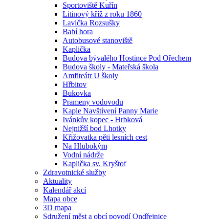
Sportoviště Kuřín
Litinový kříž z roku 1860
Lavička Rozsušky
Babí hora
Autobusové stanoviště
Kaplička
Budova bývalého Hostince Pod Ořechem
Budova školy - Mateřská škola
Amfiteátr U školy
Hřbitov
Bukovka
Prameny vodovodu
Kaple Navštívení Panny Marie
Ivánkův kopec - Hrbková
Nejnižší bod Lhotky
Křižovatka pěti lesních cest
Na Hlubokým
Vodní nádrže
Kaplička sv. Kryštof
Zdravotnické služby
Aktuality
Kalendář akcí
Mapa obce
3D mapa
Sdružení měst a obcí povodí Ondřejnice