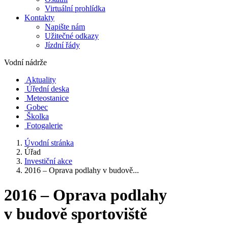
Virtuální prohlídka
Kontakty
Napište nám
Užitečné odkazy
Jízdní řády
Vodní nádrže
Aktuality
Úřední deska
Meteostanice
Gobec
Školka
Fotogalerie
Úvodní stránka
Úřad
Investiční akce
2016 – Oprava podlahy v budově...
2016 – Oprava podlahy
v budově sportoviště