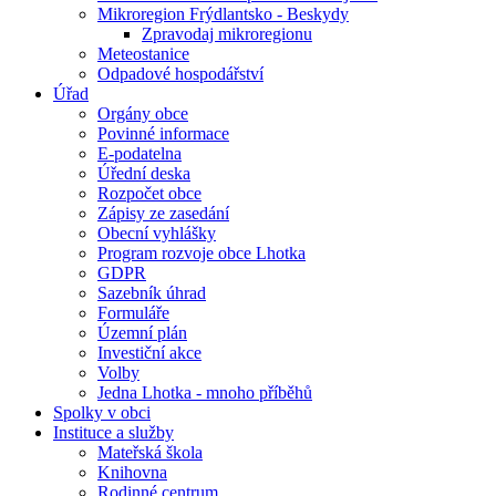
Mikroregion Frýdlantsko - Beskydy
Zpravodaj mikroregionu
Meteostanice
Odpadové hospodářství
Úřad
Orgány obce
Povinné informace
E-podatelna
Úřední deska
Rozpočet obce
Zápisy ze zasedání
Obecní vyhlášky
Program rozvoje obce Lhotka
GDPR
Sazebník úhrad
Formuláře
Územní plán
Investiční akce
Volby
Jedna Lhotka - mnoho příběhů
Spolky v obci
Instituce a služby
Mateřská škola
Knihovna
Rodinné centrum