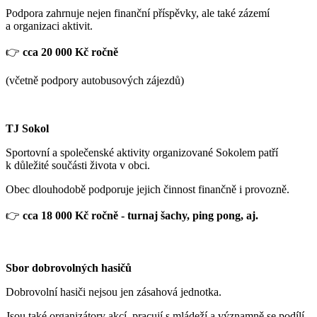
Podpora zahrnuje nejen finanční příspěvky, ale také zázemí
a organizaci aktivit.
👉
cca 20 000 Kč ročně
(včetně podpory autobusových zájezdů)
TJ Sokol
Sportovní a společenské aktivity organizované Sokolem patří
k důležité součásti života v obci.
Obec dlouhodobě podporuje jejich činnost finančně i provozně.
👉
cca 18 000 Kč ročně - turnaj šachy, ping pong, aj.
Sbor dobrovolných hasičů
Dobrovolní hasiči nejsou jen zásahová jednotka.
Jsou také organizátory akcí, pracují s mládeží a významně se podílí