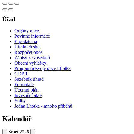
Úřad
Orgány obce
Povinné informace
E-podatelna
Úřední deska
Rozpočet obce
Zápisy ze zasedání
Obecní vyhlášky
Program rozvoje obce Lhotka
GDPR
Sazebník úhrad
Formuláře
Územní plán
Investiční akce
Volby
Jedna Lhotka - mnoho příběhů
Kalendář
Srpen
2026