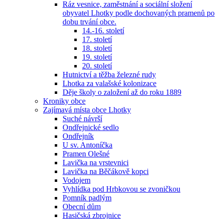
Ráz vesnice, zaměstnání a sociální složení
obyvatel Lhotky podle dochovaných pramenů po
dobu trvání obce.
14.-16. století
17. století
18. století
19. století
20. století
Hutnictví a těžba železné rudy
Lhotka za valašské kolonizace
Děje školy o založení až do roku 1889
Kroniky obce
Zajímavá místa obce Lhotky
Suché návrší
Ondřejnické sedlo
Ondřejník
U sv. Antoníčka
Pramen Olešné
Lavička na vrstevnici
Lavička na Běčákově kopci
Vodojem
Vyhlídka pod Hrbkovou se zvoničkou
Pomník padlým
Obecní dům
Hasičská zbrojnice