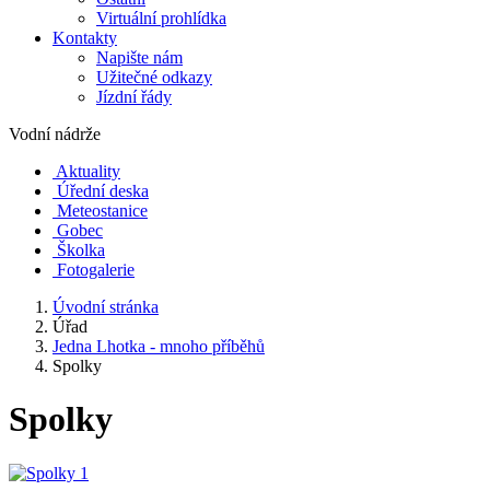
Virtuální prohlídka
Kontakty
Napište nám
Užitečné odkazy
Jízdní řády
Vodní nádrže
Aktuality
Úřední deska
Meteostanice
Gobec
Školka
Fotogalerie
Úvodní stránka
Úřad
Jedna Lhotka - mnoho příběhů
Spolky
Spolky