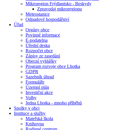
Mikroregion Frýdlantsko - Beskydy
Zpravodaj mikroregionu
Meteostanice
Odpadové hospodářství
Úřad
Orgány obce
Povinné informace
E-podatelna
Úřední deska
Rozpočet obce
Zápisy ze zasedání
Obecní vyhlášky
Program rozvoje obce Lhotka
GDPR
Sazebník úhrad
Formuláře
Územní plán
Investiční akce
Volby
Jedna Lhotka - mnoho příběhů
Spolky v obci
Instituce a služby
Mateřská škola
Knihovna
Rodinné centrum