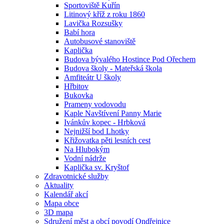
Sportoviště Kuřín
Litinový kříž z roku 1860
Lavička Rozsušky
Babí hora
Autobusové stanoviště
Kaplička
Budova bývalého Hostince Pod Ořechem
Budova školy - Mateřská škola
Amfiteátr U školy
Hřbitov
Bukovka
Prameny vodovodu
Kaple Navštívení Panny Marie
Ivánkův kopec - Hrbková
Nejnižší bod Lhotky
Křižovatka pěti lesních cest
Na Hlubokým
Vodní nádrže
Kaplička sv. Kryštof
Zdravotnické služby
Aktuality
Kalendář akcí
Mapa obce
3D mapa
Sdružení měst a obcí povodí Ondřejnice