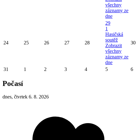
všechny
záznamy ze
dne
29
1
Hasičská
soutěž
24
25
26
27
28
30
Zobrazit
všechny
záznamy ze
dne
31
1
2
3
4
5
6
Počasí
dnes, čtvrtek 6. 8. 2026