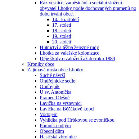
Ráz vesnice, zaměstnání a sociální složení
obyvatel Lhotky podle dochovaných pramenů po
dobu trvání obce.
14.-16. století
17. století
18. století
19. století
20. století
Hutnictví a těžba železné rudy
Lhotka za valašské kolonizace
Děje školy o založení až do roku 1889
Kroniky obce
Zajímavá místa obce Lhotky
Suché návrší
Ondřejnické sedlo
Ondřejník
U sv. Antoníčka
Pramen Olešné
Lavička na vrstevnici
Lavička na Běčákově kopci
Vodojem
Vyhlídka pod Hrbkovou se zvoničkou
Pomník padlým
Obecní dům
Hasičská zbrojnice