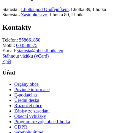
Starosta -
Lhotka pod Ondřejníkem
, Lhotka 89, Lhotka
Starosta -
Zastupitelstvo
, Lhotka 89, Lhotka
Kontakty
Telefon:
558661850
Mobil:
603538575
E-mail:
starosta@obec-lhotka.eu
Stáhnout vizitku (vCard)
Zpět
Úřad
Orgány obce
Povinné informace
E-podatelna
Úřední deska
Rozpočet obce
Zápisy ze zasedání
Obecní vyhlášky
Program rozvoje obce Lhotka
GDPR
Sazebník úhrad