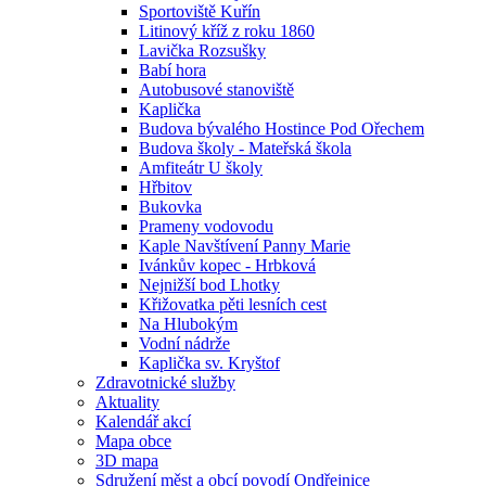
Sportoviště Kuřín
Litinový kříž z roku 1860
Lavička Rozsušky
Babí hora
Autobusové stanoviště
Kaplička
Budova bývalého Hostince Pod Ořechem
Budova školy - Mateřská škola
Amfiteátr U školy
Hřbitov
Bukovka
Prameny vodovodu
Kaple Navštívení Panny Marie
Ivánkův kopec - Hrbková
Nejnižší bod Lhotky
Křižovatka pěti lesních cest
Na Hlubokým
Vodní nádrže
Kaplička sv. Kryštof
Zdravotnické služby
Aktuality
Kalendář akcí
Mapa obce
3D mapa
Sdružení měst a obcí povodí Ondřejnice