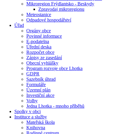
Mikroregion Frýdlantsko - Beskydy
Zpravodaj mikroregionu
Meteostanice
Odpadové hospodářství
Úřad
Orgány obce
Povinné informace
E-podatelna
Úřední deska
Rozpočet obce
Zápisy ze zasedání
Obecní vyhlášky
Program rozvoje obce Lhotka
GDPR
Sazebník úhrad
Formuláře
Územní plán
Investiční akce
Volby
Jedna Lhotka - mnoho příběhů
Spolky v obci
Instituce a služby
Mateřská škola
Knihovna
Rodinné centrum