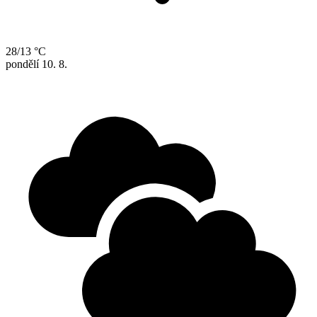
28/13 °C
pondělí
10. 8.