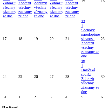
15
16
Zobrazit
Zobrazit
Zobrazit
Zobrazit
Zobrazit
všechny
všechny
všechny
všechny
všechny
záznamy
záznamy
záznamy
záznamy
záznamy
ze dne
ze dne
ze dne
ze dne
ze dne
22
1
Sochovy
národopisné
17
18
19
20
21
slavnosti
23
Zobrazit
všechny
záznamy ze
dne
29
1
Hasičská
soutěž
24
25
26
27
28
30
Zobrazit
všechny
záznamy ze
dne
31
1
2
3
4
5
6
Počasí