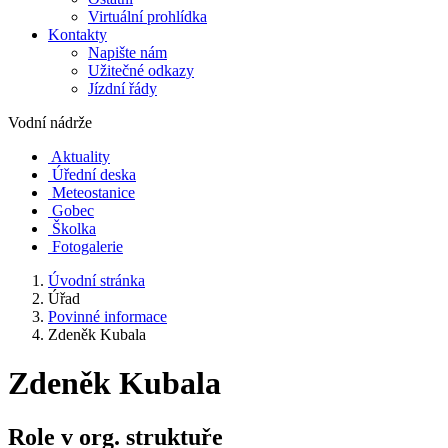
Virtuální prohlídka
Kontakty
Napište nám
Užitečné odkazy
Jízdní řády
Vodní nádrže
Aktuality
Úřední deska
Meteostanice
Gobec
Školka
Fotogalerie
Úvodní stránka
Úřad
Povinné informace
Zdeněk Kubala
Zdeněk Kubala
Role v org. struktuře