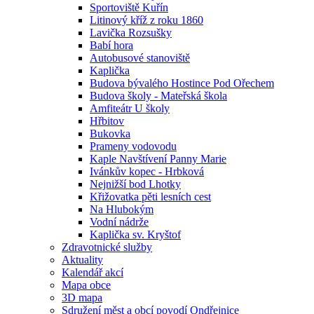
Sportoviště Kuřín
Litinový kříž z roku 1860
Lavička Rozsušky
Babí hora
Autobusové stanoviště
Kaplička
Budova bývalého Hostince Pod Ořechem
Budova školy - Mateřská škola
Amfiteátr U školy
Hřbitov
Bukovka
Prameny vodovodu
Kaple Navštívení Panny Marie
Ivánkův kopec - Hrbková
Nejnižší bod Lhotky
Křižovatka pěti lesních cest
Na Hlubokým
Vodní nádrže
Kaplička sv. Kryštof
Zdravotnické služby
Aktuality
Kalendář akcí
Mapa obce
3D mapa
Sdružení měst a obcí povodí Ondřejnice