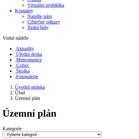
Virtuální prohlídka
Kontakty
Napište nám
Užitečné odkazy
Jízdní řády
Vodní nádrže
Aktuality
Úřední deska
Meteostanice
Gobec
Školka
Fotogalerie
Úvodní stránka
Úřad
Územní plán
Územní plán
Kategorie