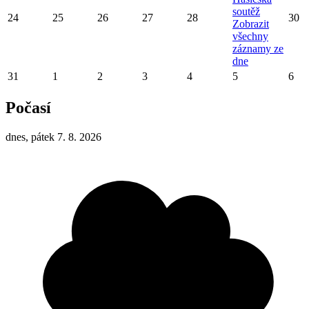
soutěž
24
25
26
27
28
30
Zobrazit
všechny
záznamy ze
dne
31
1
2
3
4
5
6
Počasí
dnes, pátek 7. 8. 2026