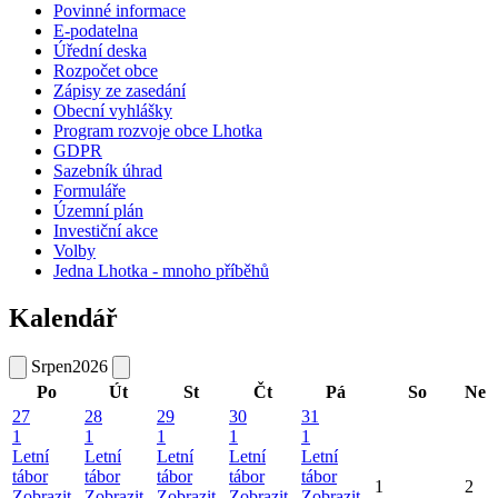
Povinné informace
E-podatelna
Úřední deska
Rozpočet obce
Zápisy ze zasedání
Obecní vyhlášky
Program rozvoje obce Lhotka
GDPR
Sazebník úhrad
Formuláře
Územní plán
Investiční akce
Volby
Jedna Lhotka - mnoho příběhů
Kalendář
Srpen
2026
Po
Út
St
Čt
Pá
So
Ne
27
28
29
30
31
1
1
1
1
1
Letní
Letní
Letní
Letní
Letní
tábor
tábor
tábor
tábor
tábor
1
2
Zobrazit
Zobrazit
Zobrazit
Zobrazit
Zobrazit