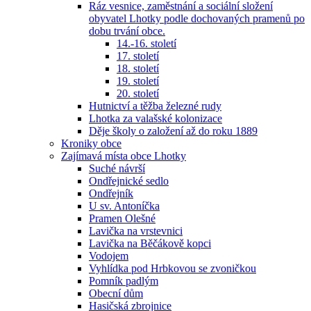
Ráz vesnice, zaměstnání a sociální složení
obyvatel Lhotky podle dochovaných pramenů po
dobu trvání obce.
14.-16. století
17. století
18. století
19. století
20. století
Hutnictví a těžba železné rudy
Lhotka za valašské kolonizace
Děje školy o založení až do roku 1889
Kroniky obce
Zajímavá místa obce Lhotky
Suché návrší
Ondřejnické sedlo
Ondřejník
U sv. Antoníčka
Pramen Olešné
Lavička na vrstevnici
Lavička na Běčákově kopci
Vodojem
Vyhlídka pod Hrbkovou se zvoničkou
Pomník padlým
Obecní dům
Hasičská zbrojnice