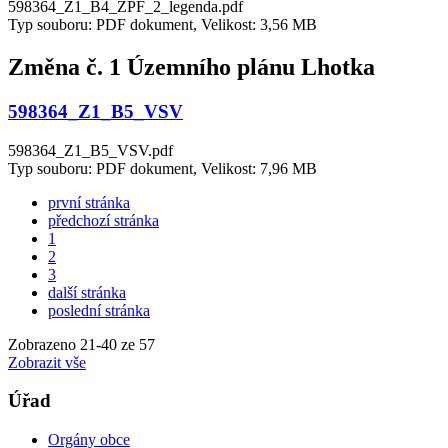
598364_Z1_B4_ZPF_2_legenda.pdf
Typ souboru: PDF dokument, Velikost: 3,56 MB
Změna č. 1 Územního plánu Lhotka
598364_Z1_B5_VSV
598364_Z1_B5_VSV.pdf
Typ souboru: PDF dokument, Velikost: 7,96 MB
první stránka
předchozí stránka
1
2
3
další stránka
poslední stránka
Zobrazeno
21
-
40
ze 57
Zobrazit vše
Úřad
Orgány obce