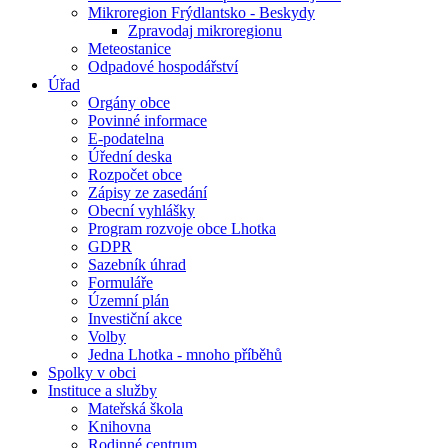
Mikroregion Frýdlantsko - Beskydy
Zpravodaj mikroregionu
Meteostanice
Odpadové hospodářství
Úřad
Orgány obce
Povinné informace
E-podatelna
Úřední deska
Rozpočet obce
Zápisy ze zasedání
Obecní vyhlášky
Program rozvoje obce Lhotka
GDPR
Sazebník úhrad
Formuláře
Územní plán
Investiční akce
Volby
Jedna Lhotka - mnoho příběhů
Spolky v obci
Instituce a služby
Mateřská škola
Knihovna
Rodinné centrum