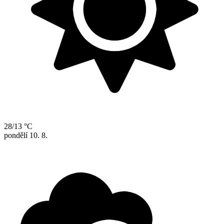
28/13 °C
pondělí
10. 8.